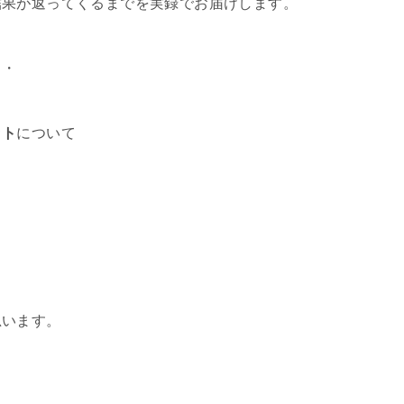
結果が返ってくるまでを実録でお届けします。
・・
ット
について
思います。