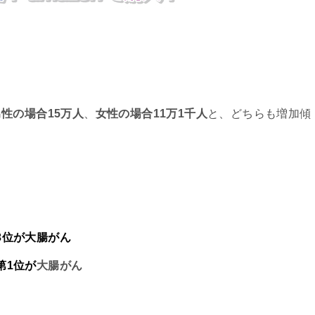
男性の場合15万人
、
女性の場合11万1千人
と、どちらも増加傾
3位が大腸がん
第1位が
大腸がん