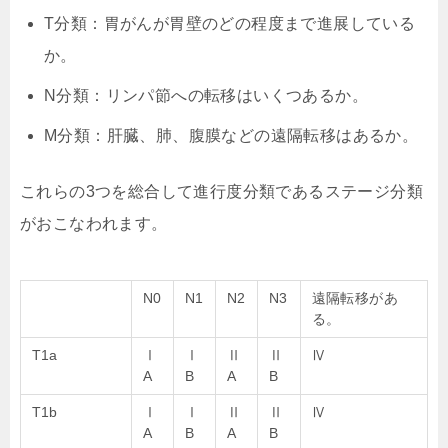
T分類：胃がんが胃壁のどの程度まで進展している
か。
N分類：リンパ節への転移はいくつあるか。
M分類：肝臓、肺、腹膜などの遠隔転移はあるか。
これらの3つを総合して進行度分類であるステージ分類
がおこなわれます。
N0
N1
N2
N3
遠隔転移があ
る。
T1a
Ⅰ
Ⅰ
Ⅱ
Ⅱ
Ⅳ
A
B
A
B
T1b
Ⅰ
Ⅰ
Ⅱ
Ⅱ
Ⅳ
A
B
A
B