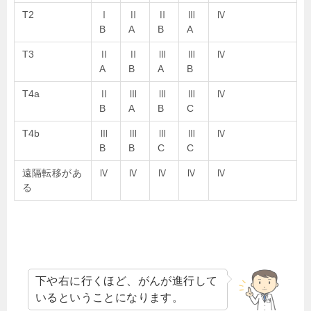
T2
Ⅰ
Ⅱ
Ⅱ
Ⅲ
Ⅳ
B
A
B
A
T3
Ⅱ
Ⅱ
Ⅲ
Ⅲ
Ⅳ
A
B
A
B
T4a
Ⅱ
Ⅲ
Ⅲ
Ⅲ
Ⅳ
B
A
B
C
T4b
Ⅲ
Ⅲ
Ⅲ
Ⅲ
Ⅳ
B
B
C
C
遠隔転移があ
Ⅳ
Ⅳ
Ⅳ
Ⅳ
Ⅳ
る
下や右に行くほど、がんが進行して
いるということになります。