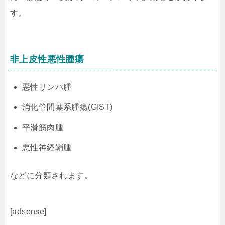
す。
非上皮性悪性腫瘍
悪性リンパ腫
消化管間葉系腫瘍(GIST)
平滑筋肉腫
悪性神経鞘腫
などに分類されます。
[adsense]