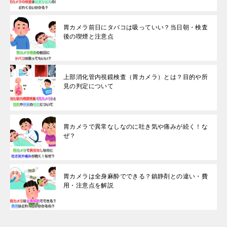
胃カメラ前日にタバコは吸っていい？当日朝・検査
後の喫煙と注意点
上部消化管内視鏡検査（胃カメラ）とは？目的や所
見の判定について
胃カメラで異常なしなのに吐き気や痛みが続く！な
ぜ？
胃カメラは全身麻酔でできる？鎮静剤との違い・費
用・注意点を解説