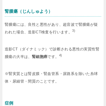
腎腫瘍（じんしゅよう）
腎腫瘍には、良性と悪性があり、超音波で腎腫瘍が疑
3)
われた場合、造影CT検査を行います。
造影CT（ダイナミック）で診断される悪性の実質性腎
4)
腫瘍の大半は、
腎細胞癌
です。
※腎実質とは腎皮膜・腎血管系・尿路系を除いた糸球
体・尿細管・間質のことです。
症例