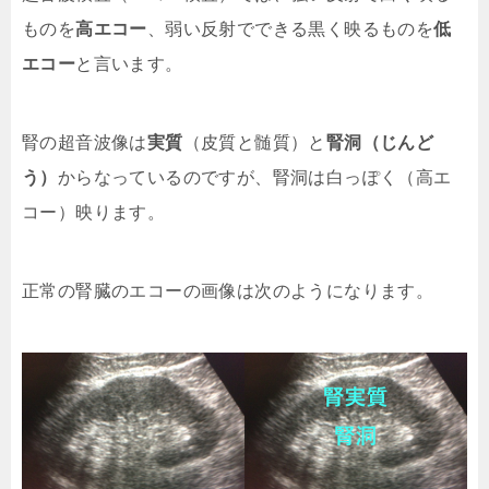
ものを
高エコー
、弱い反射でできる黒く映るものを
低
エコー
と言います。
腎の超音波像は
実質
（皮質と髄質）と
腎洞（じんど
う）
からなっているのですが、腎洞は白っぽく（高エ
コー）映ります。
正常の腎臓のエコーの画像は次のようになります。