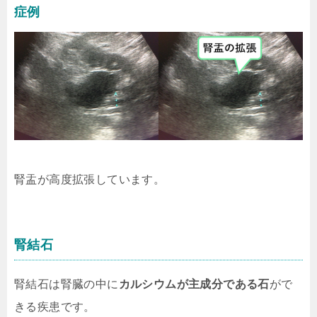
症例
腎盂が高度拡張しています。
腎結石
腎結石は腎臓の中に
カルシウムが主成分である石
がで
きる疾患です。