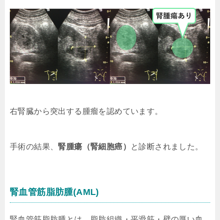
右腎臓から突出する腫瘤を認めています。
手術の結果、
腎腫瘍（腎細胞癌）
と診断されました。
腎血管筋脂肪腫(AML)
腎血管筋脂肪腫とは、脂肪組織・平滑筋・壁の厚い血