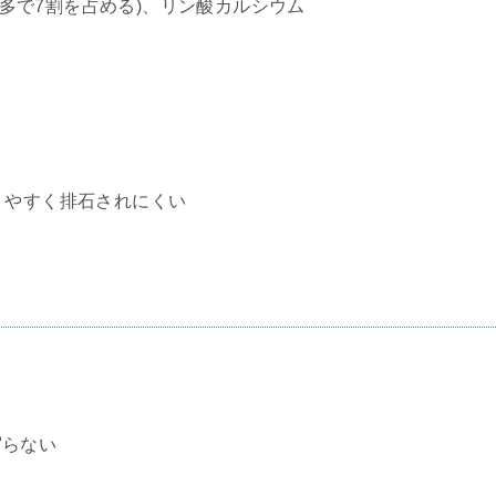
多で7割を占める)、リン酸カルシウム
りやすく排石されにくい
写らない