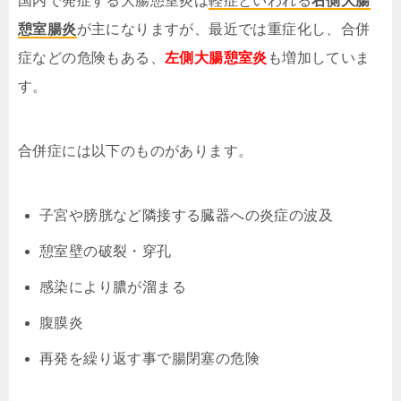
国内で発症する大腸憩室炎は
軽症といわれる
右側大腸
憩室腸炎
が主になりますが、最近では重症化し、合併
症などの危険もある、
左側大腸憩室炎
も増加していま
す。
合併症には以下のものがあります。
子宮や膀胱など隣接する臓器への炎症の波及
憩室壁の破裂・穿孔
感染により膿が溜まる
腹膜炎
再発を繰り返す事で腸閉塞の危険