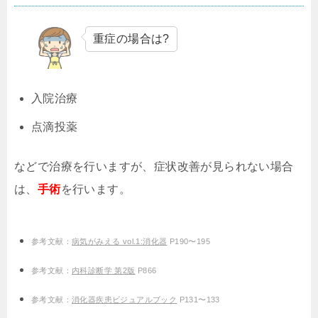
重症の場合は?
入院治療
点滴投薬
などで治療を行いますが、症状改善が見られない場合
は、
手術
を行います。
参考文献：
病気がみえる vol.1:消化器
P190〜195
参考文献：
内科診断学 第2版
P866
参考文献：
消化器疾患ビジュアルブック
P131〜133