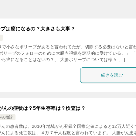
ープは癌になるの？大きさも大事？
診
ラで小さなポリープがあると言われてたが、切除する必要はないと言
腸ポリープのフォローのために大腸内視鏡を定期的に受けている。」 「
ら癌になることはないの？」 大腸ポリープについては様々 […]
続きを読む
がんの症状は？5年生存率は？検査は？
がん検診
がんの患者数は、2010年地域がん登録全国推定値によると12万人近く
がんによる死亡数は、４万７千人程度と言われています。 大腸がん患