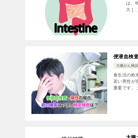
は、
大 […
便潜血検
大腸がん検
食生活の欧
若い男性が
重要です。 
大腸