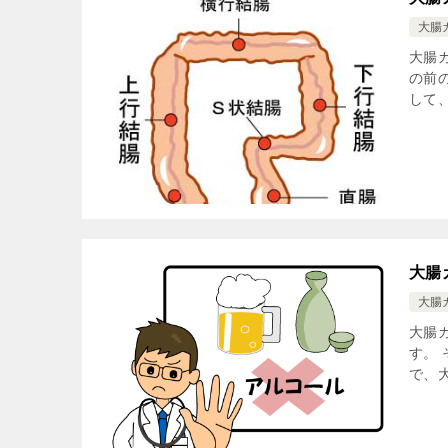
大腸
大腸
の前
して
大腸
大腸
大腸
す。
で、