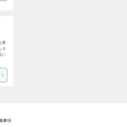
る事
もネ
見に
責事項