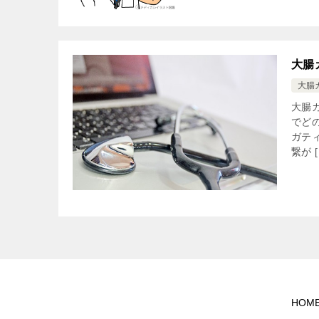
大腸
大腸
大腸
でど
ガテ
繋が [
HOM