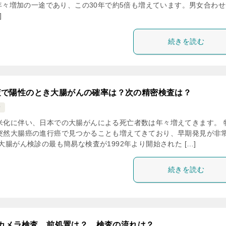
年々増加の一途であり、この30年で約5倍も増えています。男女合わせ
]
続きを読む
査で陽性のとき大腸がんの確率は？次の精密検査は？
診
米化に伴い、日本での大腸がんによる死亡者数は年々増えてきます。 
突然大腸癌の進行癌で見つかることも増えてきており、早期発見が非
大腸がん検診の最も簡易な検査が1992年より開始された […]
続きを読む
カメラ検査 前処置は？ 検査の流れは？