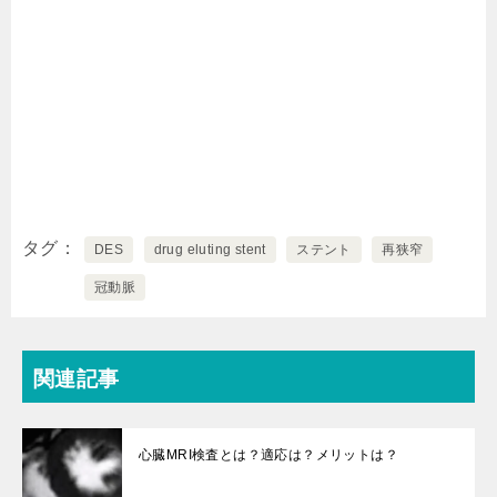
タグ
DES
drug eluting stent
ステント
再狭窄
冠動脈
関連記事
心臓MRI検査とは？適応は？メリットは？